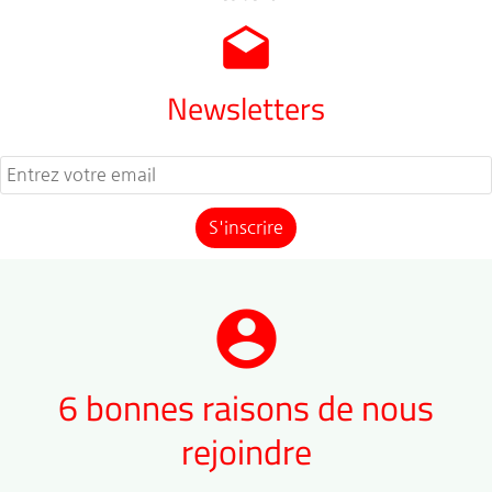
drafts
Newsletters
account_circle
6 bonnes raisons de nous
rejoindre